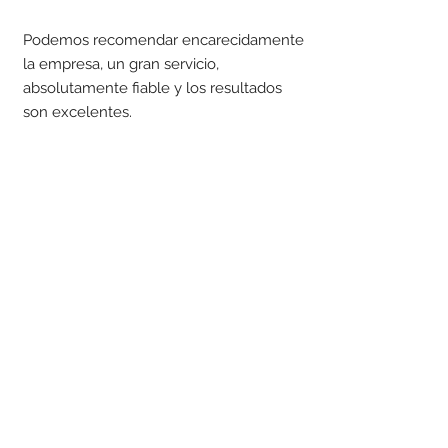
Podemos recomendar encarecidamente
la empresa, un gran servicio,
absolutamente fiable y los resultados
son excelentes.
La tradición artesanal y la calidad de
primera clase son nuestra máxima
prioridad
Obtener un presupuesto